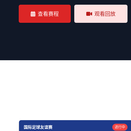
查看赛程
观看回放
国际足球友谊赛
进行中