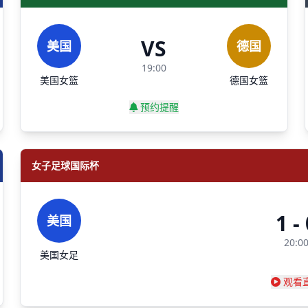
VS
美国
德国
19:00
美国女篮
德国女篮
预约提醒
女子足球国际杯
1 -
美国
20:0
美国女足
观看