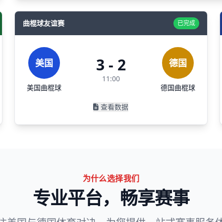
曲棍球友谊赛
已完成
3 - 2
美国
德国
11:00
美国曲棍球
德国曲棍球
查看数据
为什么选择我们
专业平台，畅享赛事