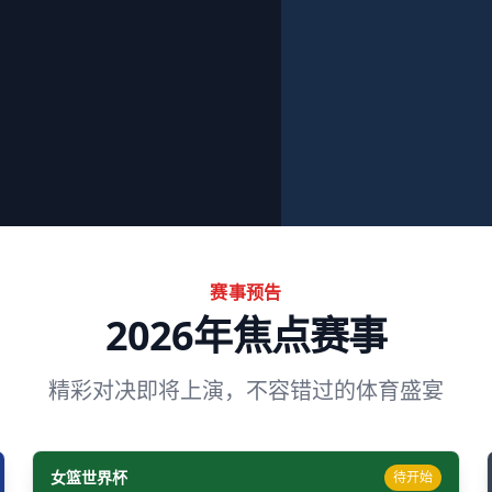
赛事预告
2026年焦点赛事
精彩对决即将上演，不容错过的体育盛宴
女篮世界杯
待开始