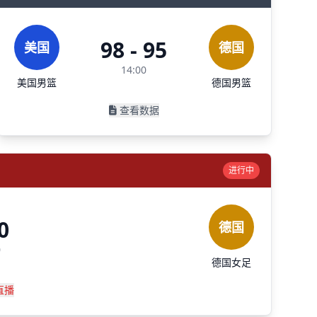
98 - 95
美国
德国
14:00
美国男篮
德国男篮
查看数据
进行中
 0
德国
0
德国女足
直播