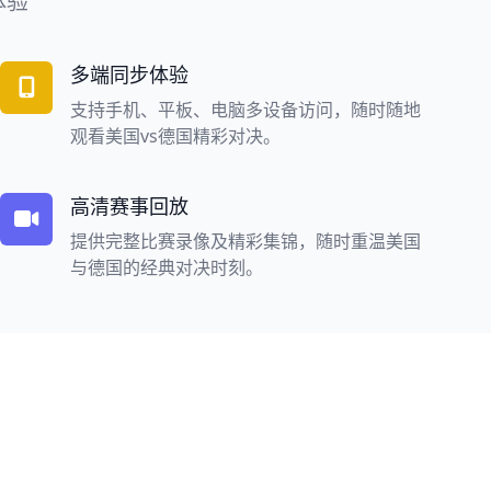
体验
多端同步体验
支持手机、平板、电脑多设备访问，随时随地
观看美国vs德国精彩对决。
高清赛事回放
提供完整比赛录像及精彩集锦，随时重温美国
与德国的经典对决时刻。