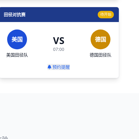
田径对抗赛
待开始
VS
美国
德国
07:00
美国田径队
德国田径队
预约提醒